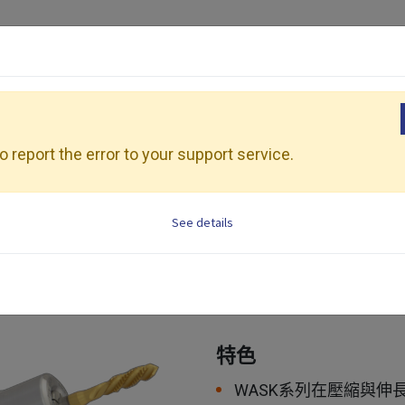
產品介紹
加工應用
展會活動
資源
牙本體
 report the error to your support service.
See details
WASK
同步
適用範圍：攻牙加工。
特色
WASK系列在壓縮與伸