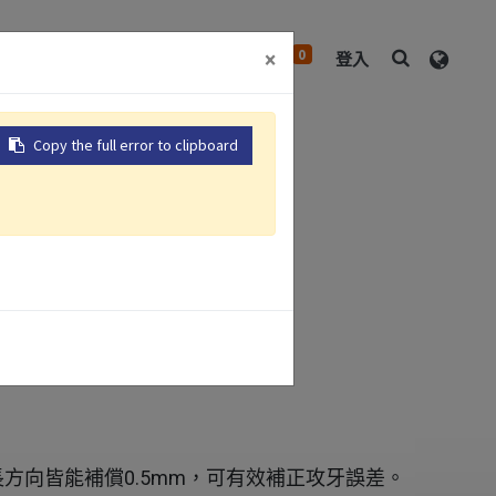
0
×
中心
關於我們
聯絡我們
登入
Copy the full error to clipboard
攻牙本體
長方向皆能補償0.5mm，可有效補正攻牙誤差。