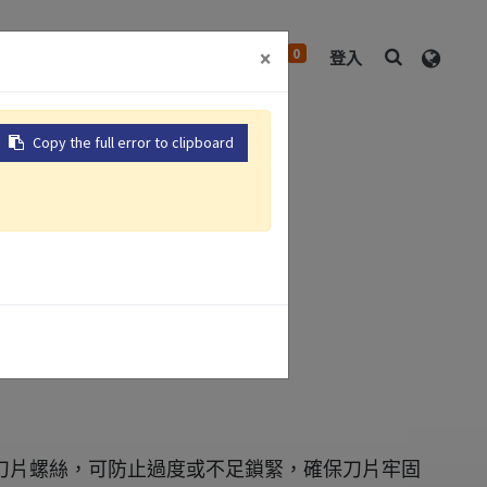
0
×
中心
關於我們
聯絡我們
登入
Copy the full error to clipboard
手
刀片螺絲。
刀片螺絲，可防止過度或不足鎖緊，確保刀片牢固