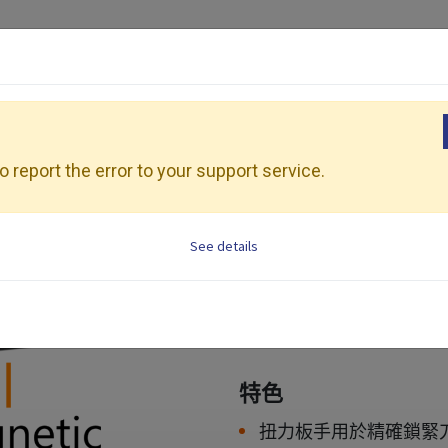
產品介紹
加工應用
展會活動
資源
手
 report the error to your support service.
See details
扭力扳
適用範圍： 用於鎖緊刀具
特色
扭力板手用於精確鎖緊