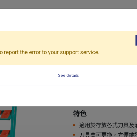
產品介紹
加工應用
展會活動
資源
 report the error to your support service.
See details
刀具架
適用範圍： 刀桿置放架。
特色
適用於存放各式刀具及
刀具盒可更換，方便維