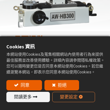
刀具預調儀
Cookies 資訊
特色
本網站使用Cookies及蒐集相關網站內使用者行為來提供
最佳服務並改善使用體驗。詳細內容請參閱隱私權政策。
刀具預調儀是一款可預先調整和測量刀具參數的裝
您可以隨時變更您是否同意本網站使用Cookies。若您繼
置，包括刀具直徑與長度的設定。測量完成後，可將
續瀏覽本網站，即表示您同意本網站使用Cookies。
刀具參數輸入至加工程序中，確保加工精度與效率。
適用於各類數控機床。
同意
拒絕
產品目錄
閱讀更多
變更設定
類型