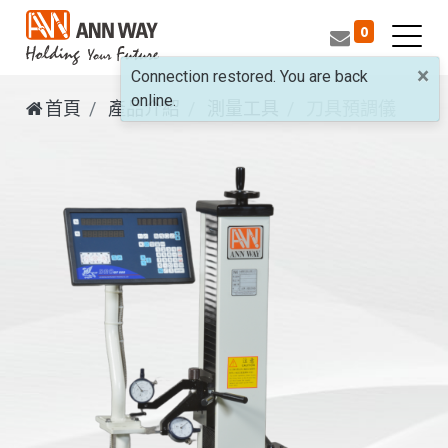
0
×
Connection restored. You are back
online.
首頁
產品介紹
測量工具
刀具預調儀