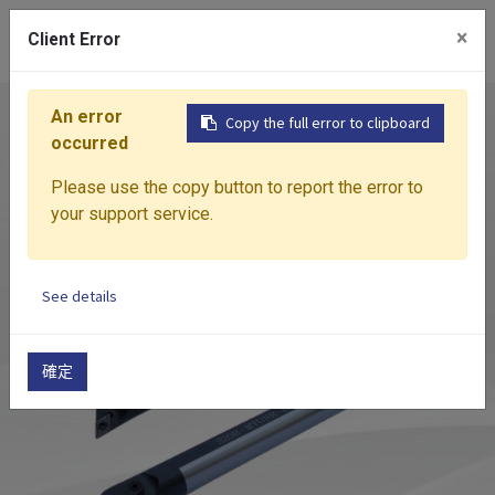
0
×
Client Error
An error
首頁
產品介紹
切削刀具
內徑車刀
Copy the full error to clipboard
occurred
Please use the copy button to report the error to
your support service.
See details
確定