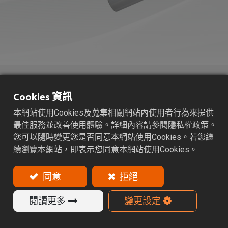
FMA
平面銑刀桿
Cookies 資訊
適用範圍：適用於各種面銑加工和模組化捨棄式之刀
具。
本網站使用Cookies及蒐集相關網站內使用者行為來提供
最佳服務並改善使用體驗。詳細內容請參閱隱私權政策。
特色
您可以隨時變更您是否同意本網站使用Cookies。若您繼
續瀏覽本網站，即表示您同意本網站使用Cookies。
搭配面銑刀盤使用，FMA面銑刀桿均附有螺絲及擋
耳。
同意
拒絕
面銑刀盤需另行選購。
閱讀更多
變更設定
產品目錄