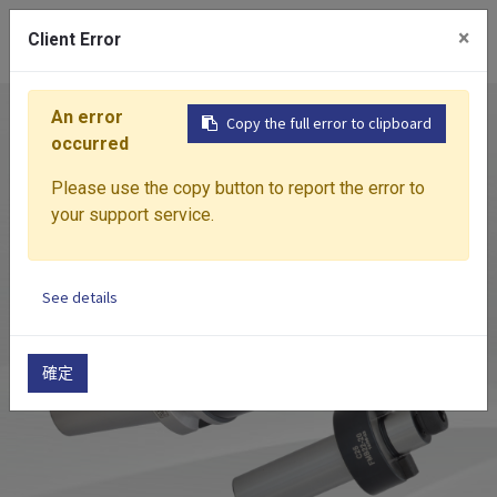
0
×
Client Error
An error
首頁
產品介紹
一般刀柄
FMA
平面銑刀桿
Copy the full error to clipboard
occurred
Please use the copy button to report the error to
your support service.
See details
確定