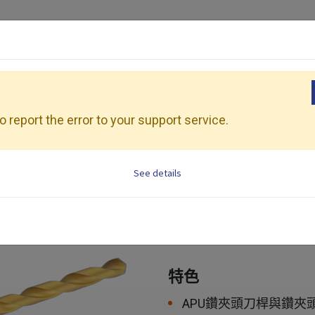
產品介紹
加工應用
展會活動
資源
夾頭刀桿
 report the error to your support service.
See details
APU
直截式
適用範圍：鑽頭和中心鑽
特色
APU鑽夾頭刀桿與鑽