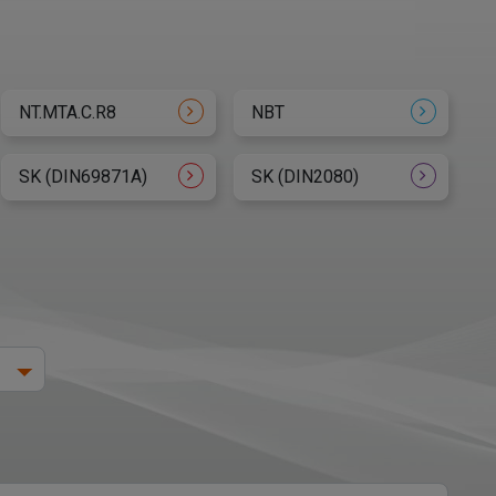
NT.MTA.C.R8
NBT
SK (DIN69871A)
SK (DIN2080)