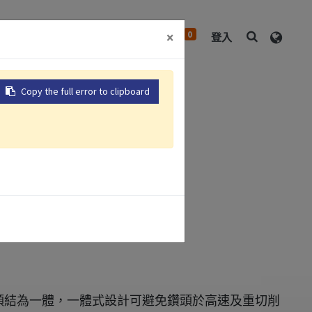
0
×
中心
關於我們
聯絡我們
登入
Copy the full error to clipboard
鑽夾頭刀桿
之刀具。
夾頭結為一體，一體式設計可避免鑽頭於高速及重切削