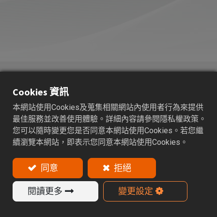
AHC
高精度油壓夾頭
Cookies 資訊
適用範圍：鑽頭、鉸刀、硬質合金精加工刀具。
本網站使用Cookies及蒐集相關網站內使用者行為來提供
最佳服務並改善使用體驗。詳細內容請參閱隱私權政策。
特色
您可以隨時變更您是否同意本網站使用Cookies。若您繼
續瀏覽本網站，即表示您同意本網站使用Cookies。
AHC刀具系列適用於高轉速、高精密切削加工，切削
效果佳。
同意
拒絕
刀具刀尖給水設計，可直接使用，無需搭配筒夾。
適用刀具規格：僅限h6鎢鋼刀具。
閱讀更多
變更設定
動平衡：30,000 r.p.m G2.5。