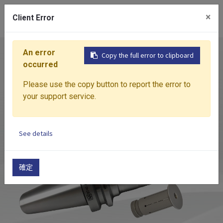
0
×
Client Error
An error
首頁
產品介紹
筒夾刀柄
AHC
高精度油壓
Copy the full error to clipboard
occurred
Please use the copy button to report the error to
your support service.
See details
確定