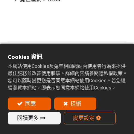
Cookies 資訊
閱讀下一篇
本網站使用Cookies及蒐集相關網站內使用者行為來提供
CIMT 2025-中國國際機床展
最佳服務並改善使用體驗。詳細內容請參閱隱私權政策。
您可以隨時變更您是否同意本網站使用Cookies。若您繼
續瀏覽本網站，即表示您同意本網站使用Cookies。
同意
拒絕
有疑問嗎？我們隨時為您提供協
助。
閱讀更多
變更設定
立即聯繫我們，獲取可靠的刀具夾持解