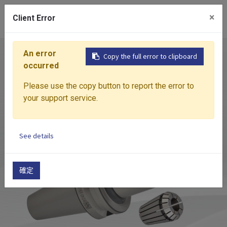
0
×
Client Error
An error
首页
产品介绍
筒夹刀柄
ERA
高速弹性筒
Copy the full error to clipboard
occurred
Please use the copy button to report the error to
your support service.
See details
確定