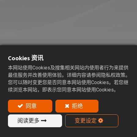
ERA
高速弹性筒夹本体
Cookies 资讯
适用范围：鑽头、铰刀、丝攻、粗加工和硬质合金精加
工之刀具。
本网站使用Cookies及搜集相关网站内使用者行为来提供
最佳服务并改善使用体验。详细内容请参阅隐私权政策。
您可以随时变更您是否同意本网站使用Cookies。若您继
特色
续浏览本网站，即表示您同意本网站使用Cookies。
ERA系列採用内藏式螺帽设计可有效降低切削过程中
的阻力与振动，提升加工品质与稳定性。提供ER16 /
同意
拒绝
ER20 / ER25 / ER32筒夹尺寸可供选择，满足不同刀
具规格需求。ERA刀杆系列出厂标准达 30,000 r.p.m
阅读更多
变更设定
G2.5 的动平衡测试，其确保高速运转稳定。