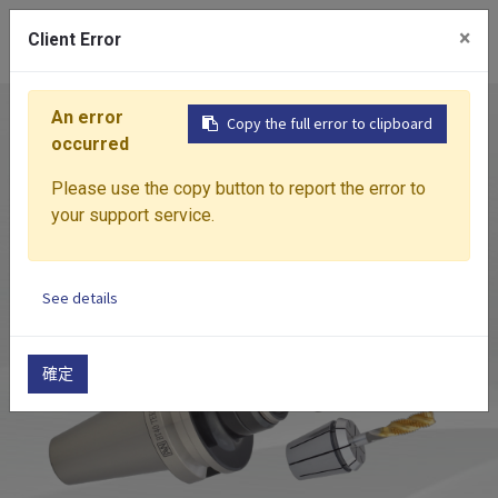
0
×
Client Error
An error
首页
产品介绍
攻牙刀柄
TER
刚性伸缩攻
Copy the full error to clipboard
occurred
Please use the copy button to report the error to
your support service.
See details
確定