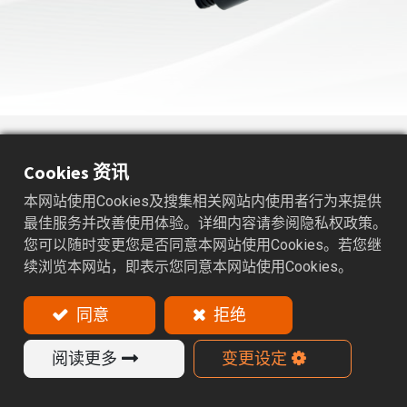
APC
筒夹式-超倍力夹头
Cookies 资讯
适用范围：鑽头、铰刀、粗加工和硬质合金精加工之刀
本网站使用Cookies及搜集相关网站内使用者行为来提供
具。
最佳服务并改善使用体验。详细内容请参阅隐私权政策。
您可以随时变更您是否同意本网站使用Cookies。若您继
特色
续浏览本网站，即表示您同意本网站使用Cookies。
APC刀杆系列专为高刚性及高转速切削设计。旋压涡
轮结构设计，简单快速拆卸刀具。阻尼减震结构可有
同意
拒绝
效降低加工时的震动并提升稳定性。APC刀杆为中心
出水设计、搭配APC-CL筒夹可达到刀具出水效果。
阅读更多
变更设定
APC刀杆系列出厂标准达 30,000 r.p.m G2.5 的动平
衡，其确保高速运转稳定。结合精度 ≦ 0.005mm满